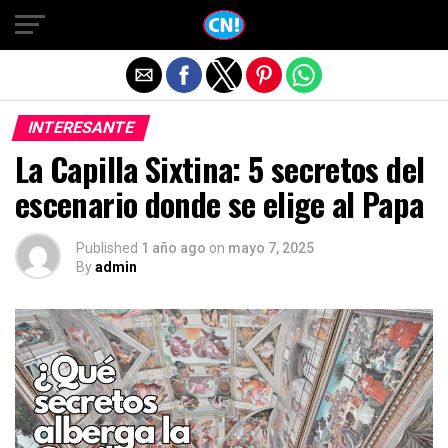
Salir de la versión móvil
INTERESANTE
La Capilla Sixtina: 5 secretos del
escenario donde se elige al Papa
Published
1 año ago
on
mayo 7, 2025
By
admin