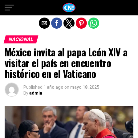
Salir de la versión móvil
NACIONAL
México invita al papa León XIV a
visitar el país en encuentro
histórico en el Vaticano
Published
1 año ago
on
mayo 18, 2025
By
admin