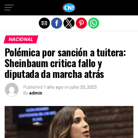
Salir de la versión móvil
NACIONAL
Polémica por sanción a tuitera:
Sheinbaum critica fallo y
diputada da marcha atrás
Published
1 año ago
on
julio 20, 2025
By
admin