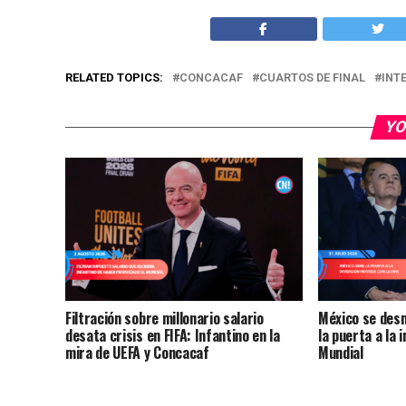
RELATED TOPICS:
CONCACAF
CUARTOS DE FINAL
INT
YO
Filtración sobre millonario salario
México se des
desata crisis en FIFA: Infantino en la
la puerta a la 
mira de UEFA y Concacaf
Mundial