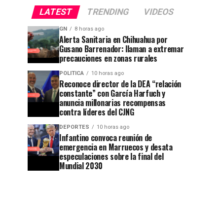
LATEST
TRENDING
VIDEOS
GN
8 horas ago
Alerta Sanitaria en Chihuahua por
Gusano Barrenador: llaman a extremar
precauciones en zonas rurales
POLITICA
10 horas ago
Reconoce director de la DEA “relación
constante” con García Harfuch y
anuncia millonarias recompensas
contra líderes del CJNG
DEPORTES
10 horas ago
Infantino convoca reunión de
emergencia en Marruecos y desata
especulaciones sobre la final del
Mundial 2030