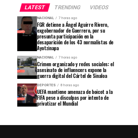
LATEST
TRENDING
VIDEOS
NACIONAL
7 horas ago
FGR detiene a Ángel Aguirre Rivero,
exgobernador de Guerrero, por su
presunta participación en la
desaparición de los 43 normalistas de
Ayotzinapa
NACIONAL
7 horas ago
Crimen organizado y redes sociales: el
asesinato de influencers expone la
guerra digital del Cártel de Sinaloa
DEPORTES
8 horas ago
UEFA mantiene amenaza de boicot a la
FIFA pese a disculpas por intento de
privatizar el Mundial