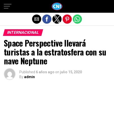
Salir de la versión móvil
INTERNACIONAL
Space Perspective llevará
turistas a la estratosfera con su
nave Neptune
Published
6 años ago
on
julio 15, 2020
By
admin