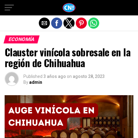
Salir de la versión móvil
ECONOMÍA
Clauster vinícola sobresale en la
región de Chihuahua
Published
3 años ago
on
agosto 28, 2023
By
admin