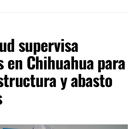
lud supervisa
s en Chihuahua para
structura y abasto
s