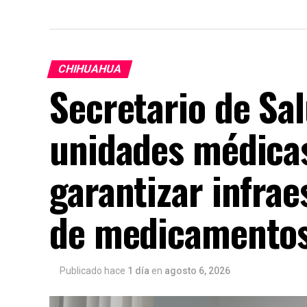
CHIHUAHUA
Secretario de Sa
unidades médica
garantizar infrae
de medicamento
Publicado hace
1 día
en
agosto 6, 2026