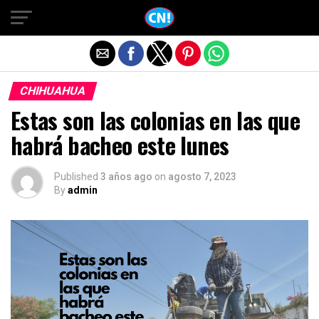
Salir de la versión móvil
CHIHUAHUA
Estas son las colonias en las que
habrá bacheo este lunes
Published
3 años ago
on
agosto 7, 2023
By
admin