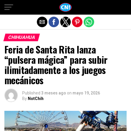
Salir de la versión móvil
CHIHUAHUA
Feria de Santa Rita lanza
“pulsera mágica” para subir
ilimitadamente a los juegos
mecánicos
Published
3 meses ago
on
mayo 19, 2026
By
NotChih