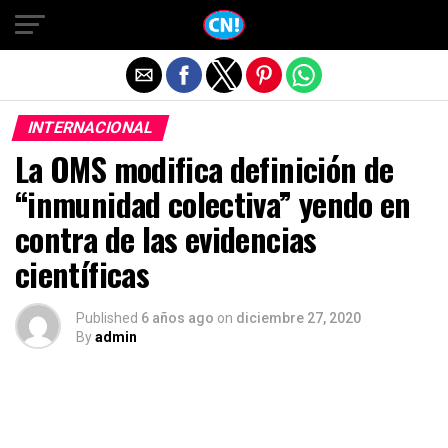
Salir de la versión móvil
INTERNACIONAL
La OMS modifica definición de
“inmunidad colectiva” yendo en
contra de las evidencias
científicas
Published
6 años ago
on
diciembre 27, 2020
By
admin