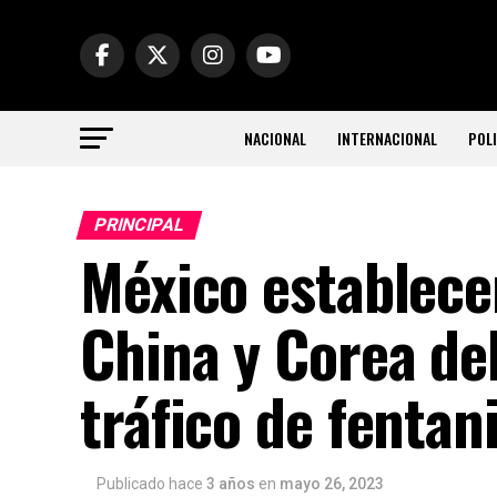
NACIONAL
INTERNACIONAL
POLI
PRINCIPAL
México establece
China y Corea del
tráfico de fentan
Publicado hace
3 años
en
mayo 26, 2023