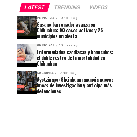
LATEST
TRENDING
VIDEOS
PRINCIPAL
10 horas ago
Gusano barrenador avanza en
Chihuahua: 90 casos activos y 25
municipios en alerta
PRINCIPAL
10 horas ago
Enfermedades cardíacas y homicidios:
el doble rostro de la mortalidad en
Chihuahua
NACIONAL
12 horas ago
Ayotzinapa: Sheinbaum anuncia nuevas
líneas de investigación y anticipa más
detenciones