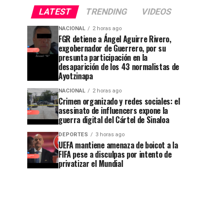
LATEST
TRENDING
VIDEOS
NACIONAL
2 horas ago
FGR detiene a Ángel Aguirre Rivero,
exgobernador de Guerrero, por su
presunta participación en la
desaparición de los 43 normalistas de
Ayotzinapa
NACIONAL
2 horas ago
Crimen organizado y redes sociales: el
asesinato de influencers expone la
guerra digital del Cártel de Sinaloa
DEPORTES
3 horas ago
UEFA mantiene amenaza de boicot a la
FIFA pese a disculpas por intento de
privatizar el Mundial