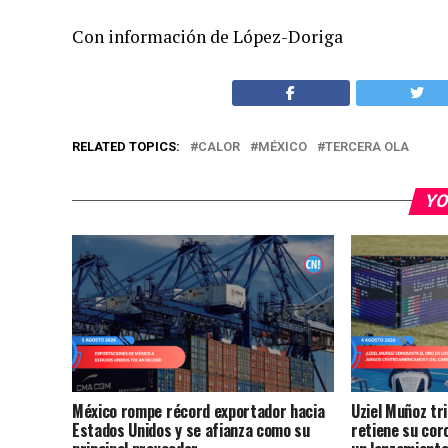
Con información de López-Doriga
RELATED TOPICS:
CALOR
MÉXICO
TERCERA OLA
YO
México rompe récord exportador hacia
Uziel Muñoz tr
Estados Unidos y se afianza como su
retiene su cor