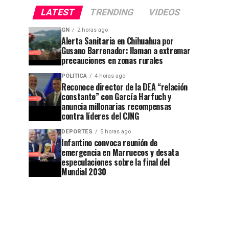
LATEST
TRENDING
VIDEOS
GN
2 horas ago
Alerta Sanitaria en Chihuahua por
Gusano Barrenador: llaman a extremar
precauciones en zonas rurales
POLITICA
4 horas ago
Reconoce director de la DEA “relación
constante” con García Harfuch y
anuncia millonarias recompensas
contra líderes del CJNG
DEPORTES
5 horas ago
Infantino convoca reunión de
emergencia en Marruecos y desata
especulaciones sobre la final del
Mundial 2030