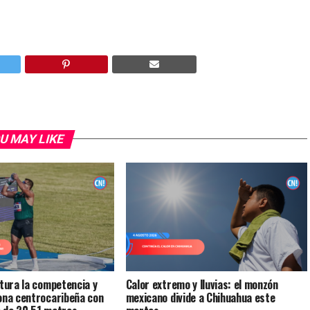
U MAY LIKE
itura la competencia y
Calor extremo y lluvias: el monzón
ona centrocaribeña con
mexicano divide a Chihuahua este