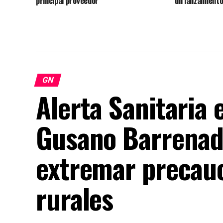
principal proveedor
un lanzamient
GN
Alerta Sanitaria
Gusano Barrenad
extremar precau
rurales