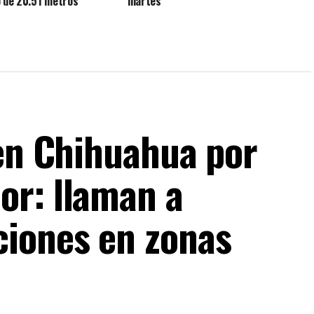
o de 20.51 metros
martes
 en Chihuahua por
or: llaman a
ciones en zonas