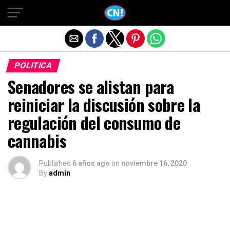
Salir de la versión móvil
POLITICA
Senadores se alistan para
reiniciar la discusión sobre la
regulación del consumo de
cannabis
Published
6 años ago
on
noviembre 16, 2020
By
admin