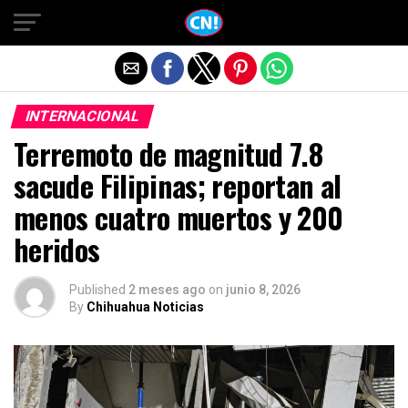
Salir de la versión móvil
INTERNACIONAL
Terremoto de magnitud 7.8
sacude Filipinas; reportan al
menos cuatro muertos y 200
heridos
Published
2 meses ago
on
junio 8, 2026
By
Chihuahua Noticias