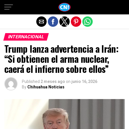
Salir de la versión móvil
INTERNACIONAL
Trump lanza advertencia a Irán:
“Si obtienen el arma nuclear,
caerá el infierno sobre ellos”
Published
2 meses ago
on
junio 16, 2026
By
Chihuahua Noticias