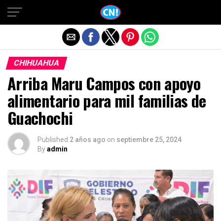
Salir de la versión móvil
CHIHUAHUA
Arriba Maru Campos con apoyo
alimentario para mil familias de
Guachochi
Published
2 años ago
on
septiembre 25, 2024
By
admin