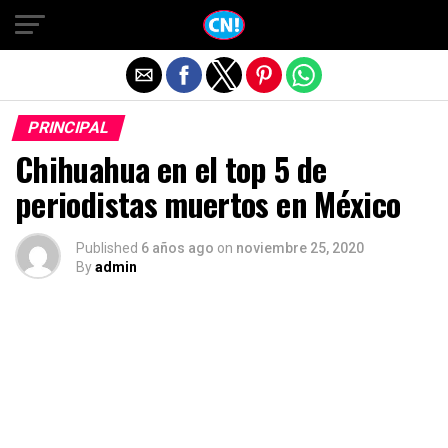
Salir de la versión móvil
PRINCIPAL
Chihuahua en el top 5 de
periodistas muertos en México
Published
6 años ago
on
noviembre 25, 2020
By
admin