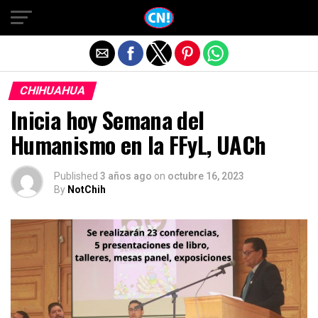
Salir de la versión móvil
CHIHUAHUA
Inicia hoy Semana del
Humanismo en la FFyL, UACh
Published
3 años ago
on
octubre 16, 2023
By
NotChih