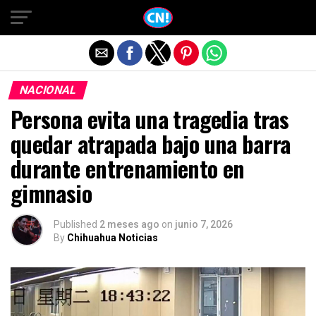
Salir de la versión móvil
NACIONAL
Persona evita una tragedia tras
quedar atrapada bajo una barra
durante entrenamiento en
gimnasio
Published
2 meses ago
on
junio 7, 2026
By
Chihuahua Noticias