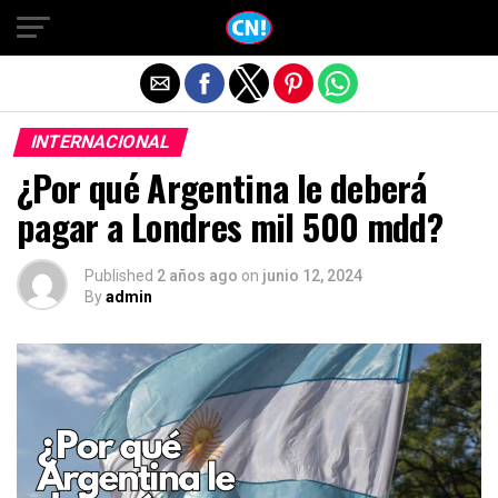
Salir de la versión móvil
INTERNACIONAL
¿Por qué Argentina le deberá
pagar a Londres mil 500 mdd?
Published
2 años ago
on
junio 12, 2024
By
admin