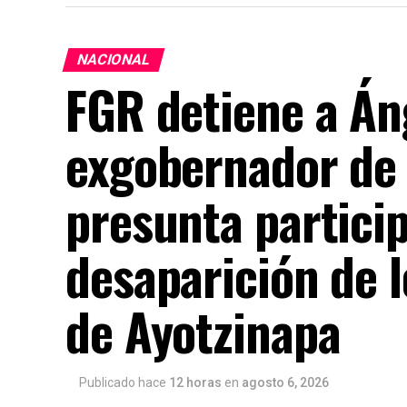
NACIONAL
FGR detiene a Án
exgobernador de 
presunta particip
desaparición de 
de Ayotzinapa
Publicado hace
12 horas
en
agosto 6, 2026