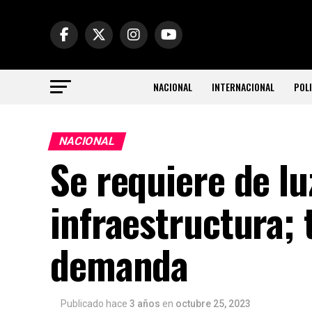
NACIONAL
INTERNACIONAL
POLI
NACIONAL
Se requiere de l
infraestructura; 
demanda
Publicado hace
3 años
en
octubre 25, 2023