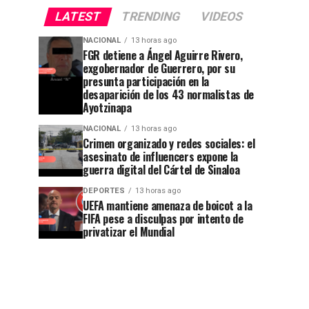
LATEST
TRENDING
VIDEOS
NACIONAL
13 horas ago
FGR detiene a Ángel Aguirre Rivero,
exgobernador de Guerrero, por su
presunta participación en la
desaparición de los 43 normalistas de
Ayotzinapa
NACIONAL
13 horas ago
Crimen organizado y redes sociales: el
asesinato de influencers expone la
guerra digital del Cártel de Sinaloa
DEPORTES
13 horas ago
UEFA mantiene amenaza de boicot a la
FIFA pese a disculpas por intento de
privatizar el Mundial