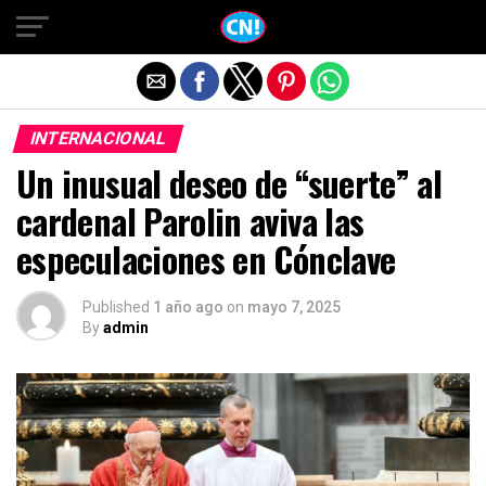
Salir de la versión móvil
INTERNACIONAL
Un inusual deseo de “suerte” al
cardenal Parolin aviva las
especulaciones en Cónclave
Published
1 año ago
on
mayo 7, 2025
By
admin